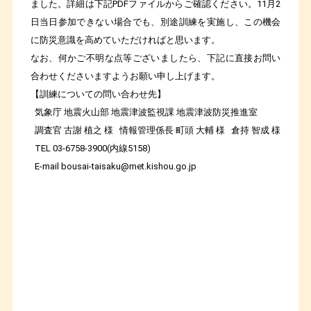
ました。詳細は下記PDFファイルからご確認ください。11月2
日当日参加できない場合でも、別途訓練を実施し、この機会
に防災意識を高めていただければと思います。
なお、何かご不明な点等ございましたら、下記に直接お問い
合わせくださいますようお願い申し上げます。
【訓練についての問い合わせ先】
気象庁 地震火山部 地震津波監視課 地震津波防災推進室
調査官 古謝 植之 様 情報管理係長 町頭 大輔 様 倉持 智成 様
TEL 03-6758-3900(内線5158)
E-mail bousai-taisaku@met.kishou.go.jp