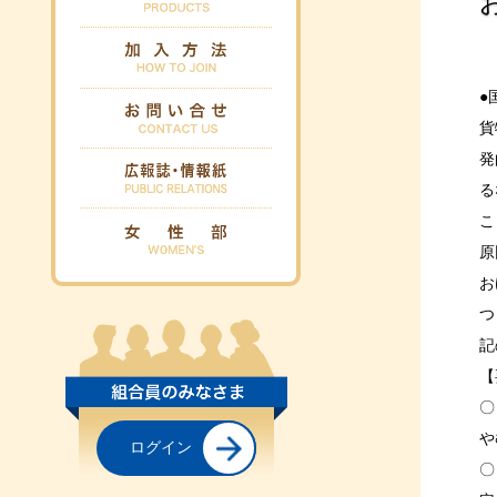
●
貨
発
る
こ
原
お
つ
記
【
〇
や
ログイン
〇