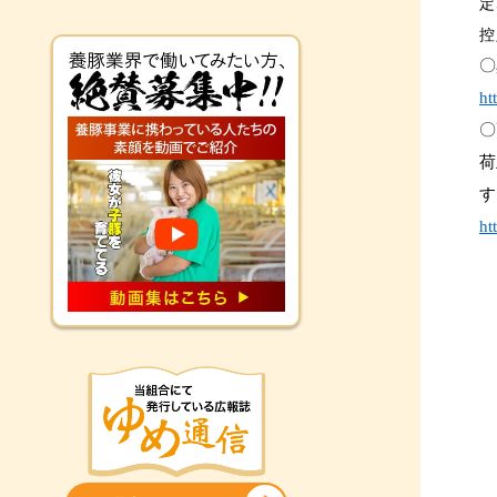
定
控
〇
ht
〇
荷
す
ht