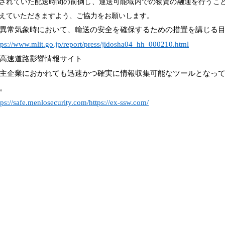
されていた配送時間の前倒し、運送可能域内での物資の融通を行うこ
えていただきますよう、ご協力をお願いします。
異常気象時において、輸送の安全を確保するための措置を講じる
tps://www.mlit.go.jp/report/press/jidosha04_hh_000210.html
高速道路影響情報サイト
主企業におかれても迅速かつ確実に情報収集可能なツールとなっ
。
tps://safe.menlosecurity.com/https://ex-ssw.com/