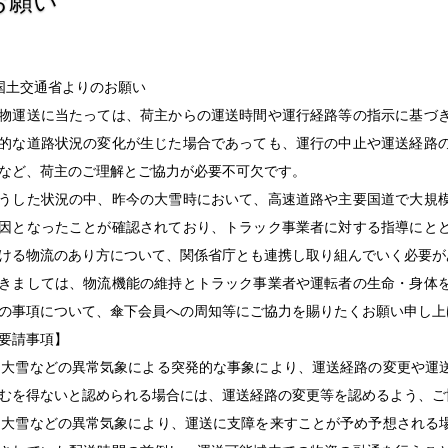
お願い
国土交通省よりのお願い
物運送に当たっては、荷主からの運送時間や運行経路等の指示に基づ
的な道路状況の変化が生じた場合であっても、運行の中止や運送経路
など、荷主のご理解とご協力が必要不可欠です。
うした状況の中、昨今の大雪時において、高速道路や主要国道で大規
因となったことが確認されており、トラック事業者に対する指導にと
ける物流のあり方について、関係省庁とも連携し取り組んでいく必要が
きましては、物流機能の維持とトラック事業者や運転者の生命・身体
の事項について、傘下会員への周知等にご協力を賜りたくお願い申し上
要請事項】
 大雪などの異常気象による突発的な事象により、運送経路の変更や運
むを得ないと認められる場合には、運送経路の変更等を認めるよう、ご
 大雪などの異常気象により、運送に支障を来すことが予め予想される