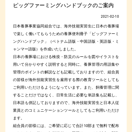
ピッグファーミングハンドブックのご案内
2021-02-10
日本養豚事業協同組合では、海外技能実習生に日本の養豚場
で楽しく働いてもらうための養豚便利冊子「ピッグファーミ
ングハンドブック」（ベトナム語版・中国語版・英語版・ミ
ャンマー語版）を作成いたしました。
日本の養豚場における検疫・防災のルールを図やイラストを
用いて分かりやすく説明すると同時に、養豚管理の用語集や
管理のポイントの解説なども記載しておりますので、組合員
の皆様が海外技能実習生を雇用する際の教育ツールとしても
ご利用いただけるようになっています。また、飼養管理に関
することだけではなく、日常生活に必要な単語集も記載し、
日本語も併記しておりますので、海外技能実習生と日本人従
業員とのコミュニケーションツールとしてもご利用いただけ
ます。
組合員の皆様には、ご希望に応じて合計
10
部まで無料で配布