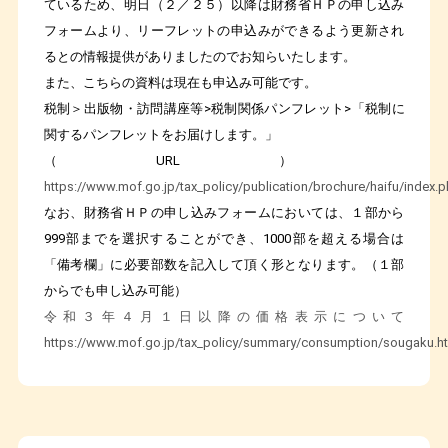
ているため、明日（２／２５）以降は財務省ＨＰの申し込み
フォームより、リーフレットの申込みができるよう更新され
るとの情報提供がありましたのでお知らいたします。
また、こちらの資料は現在も申込み可能です。
税制＞出版物・訪問講座等
>
税制関係パンフレット
>
「税制に
関するパンフレットをお届けします。」
（
URL
）
https://www.mof.go.jp/tax_policy/publication/brochure/haifu/index.
なお、財務省ＨＰの申し込みフォームにおいては、１部から
999
部までを選択することができ、
1000
部を超える場合は
「備考欄」に必要部数を記入して頂く形となります。（１部
からでも申し込み可能）
令和３年４月１日以降の価格表示について
https://www.mof.go.jp/tax_policy/summary/consumption/sougaku.h