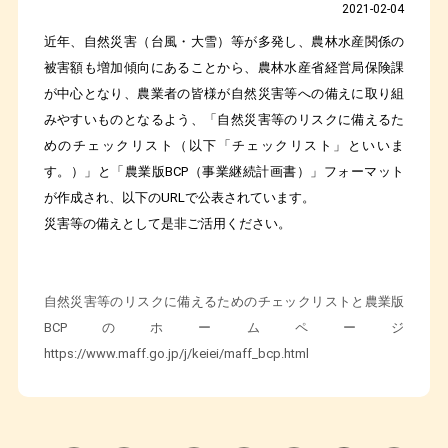
2021-02-04
近年、自然災害（台風・大雪）等が多発し、農林水産関係の
被害額も増加傾向にあることから、農林水産省経営局保険課
が中心となり、農業者の皆様が自然災害等への備えに取り組
みやすいものとなるよう、「自然災害等のリスクに備えるた
めのチェックリスト（以下「チェックリスト」といいま
す。）」と「農業版
BCP
（事業継続計画書）」フォーマット
が作成され、以下の
URL
で公表されています。
災害等の備えとして是非ご活用ください。
自然災害等のリスクに備えるためのチェックリストと農業版
BCPのホームページ
https://www.maff.go.jp/j/keiei/maff_bcp.html